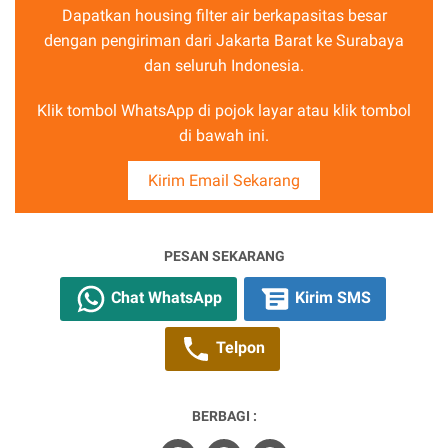
Dapatkan housing filter air berkapasitas besar
dengan pengiriman dari Jakarta Barat ke Surabaya
dan seluruh Indonesia.
Klik tombol WhatsApp di pojok layar atau klik tombol
di bawah ini.
Kirim Email Sekarang
PESAN SEKARANG
Chat WhatsApp
Kirim SMS
Telpon
BERBAGI :