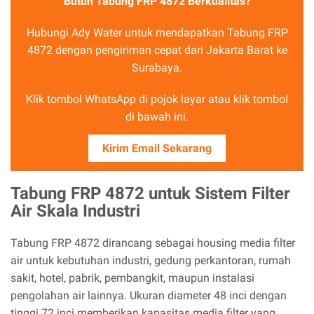
Butuh Tabung FRP 4872 Berkualitas?
Hubungi Ady Water untuk mendapatkan Tabung FRP
4872 dengan pengiriman cepat dari Jakarta Barat ke
Surabaya.
Klik tombol WhatsApp di pojok layar atau klik tombol
di bawah ini.
Kirim Email Sekarang
Tabung FRP 4872 untuk Sistem Filter
Air Skala Industri
Tabung FRP 4872 dirancang sebagai housing media filter
air untuk kebutuhan industri, gedung perkantoran, rumah
sakit, hotel, pabrik, pembangkit, maupun instalasi
pengolahan air lainnya. Ukuran diameter 48 inci dengan
tinggi 72 inci memberikan kapasitas media filter yang