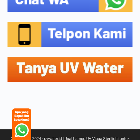
Copyright © 2024 -
uvwater.id | Jual Lampu UV Viqua Sterilight untuk