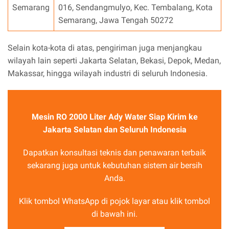
Semarang
016, Sendangmulyo, Kec. Tembalang, Kota
Semarang, Jawa Tengah 50272
Selain kota-kota di atas, pengiriman juga menjangkau
wilayah lain seperti Jakarta Selatan, Bekasi, Depok, Medan,
Makassar, hingga wilayah industri di seluruh Indonesia.
Mesin RO 2000 Liter Ady Water Siap Kirim ke
Jakarta Selatan dan Seluruh Indonesia
Dapatkan konsultasi teknis dan penawaran terbaik
sekarang juga untuk kebutuhan sistem air bersih
Anda.
Klik tombol WhatsApp di pojok layar atau klik tombol
di bawah ini.