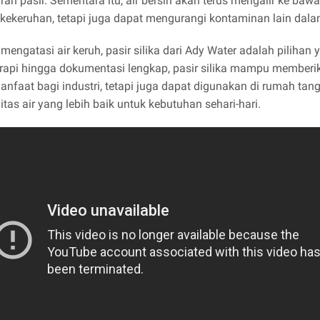
ran pasir. Sementara itu, air bersih akan terus mengalir ke baw
kekeruhan, tetapi juga dapat mengurangi kontaminan lain dalam
 mengatasi air keruh, pasir silika dari Ady Water adalah pilihan
 rapi hingga dokumentasi lengkap, pasir silika mampu membe
nfaat bagi industri, tetapi juga dapat digunakan di rumah ta
itas air yang lebih baik untuk kebutuhan sehari-hari.