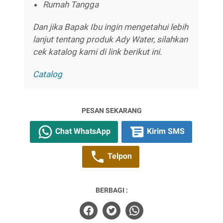
Rumah Tangga
Dan jika Bapak Ibu ingin mengetahui lebih
lanjut tentang produk Ady Water, silahkan
cek katalog kami di link berikut ini.
Catalog
PESAN SEKARANG
Chat WhatsApp
Kirim SMS
Telpon
BERBAGI :