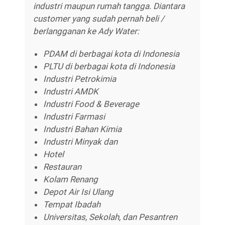
industri maupun rumah tangga. Diantara
customer yang sudah pernah beli /
berlangganan ke Ady Water:
PDAM di berbagai kota di Indonesia
PLTU di berbagai kota di Indonesia
Industri Petrokimia
Industri AMDK
Industri Food & Beverage
Industri Farmasi
Industri Bahan Kimia
Industri Minyak dan
Hotel
Restauran
Kolam Renang
Depot Air Isi Ulang
Tempat Ibadah
Universitas, Sekolah, dan Pesantren