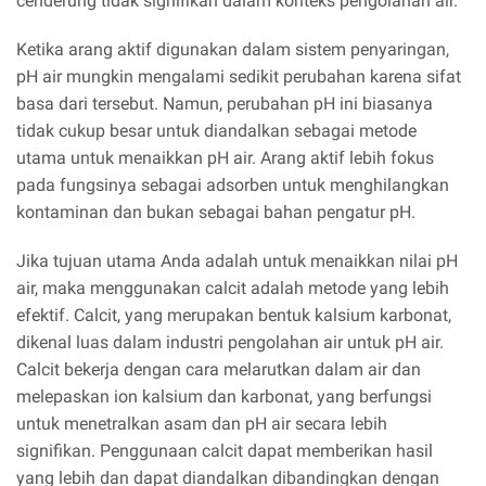
cenderung tidak signifikan dalam konteks pengolahan air.
Ketika arang aktif digunakan dalam sistem penyaringan,
pH air mungkin mengalami sedikit perubahan karena sifat
basa dari tersebut. Namun, perubahan pH ini biasanya
tidak cukup besar untuk diandalkan sebagai metode
utama untuk menaikkan pH air. Arang aktif lebih fokus
pada fungsinya sebagai adsorben untuk menghilangkan
kontaminan dan bukan sebagai bahan pengatur pH.
Jika tujuan utama Anda adalah untuk menaikkan nilai pH
air, maka menggunakan calcit adalah metode yang lebih
efektif. Calcit, yang merupakan bentuk kalsium karbonat,
dikenal luas dalam industri pengolahan air untuk pH air.
Calcit bekerja dengan cara melarutkan dalam air dan
melepaskan ion kalsium dan karbonat, yang berfungsi
untuk menetralkan asam dan pH air secara lebih
signifikan. Penggunaan calcit dapat memberikan hasil
yang lebih dan dapat diandalkan dibandingkan dengan