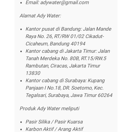
Email: adywater@gmail.com
Alamat Ady Water:
Kantor pusat di Bandung: Jalan Mande
Raya No. 26, RT/RW 01/02 Cikadut-
Cicaheum, Bandung 40194
Kantor cabang di Jakarta Timur: Jalan
Tanah Merdeka No. 80B, RT.15/RW.5
Rambutan, Ciracas, Jakarta Timur
13830
Kantor cabang di Surabaya: Kupang
Panjaan I No.18, DR. Soetomo, Kec.
Tegalsari, Surabaya, Jawa Timur 60264
Produk Ady Water meliputi
Pasir Silika / Pasir Kuarsa
Karbon Aktif / Arang Aktif