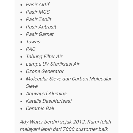
Pasir Aktif
Pasir MGS
Pasir Zeolit
Pasir Antrasit
Pasir Garnet
Tawas
PAC
Tabung Filter Air
Lampu UV Sterilisasi Air
Ozone Generator
Molecular Sieve dan Carbon Molecular
Sieve
Activated Alumina
Katalis Desulfurisasi
Ceramic Ball
Ady Water berdiri sejak 2012. Kami telah
melayani lebih dari 7000 customer baik