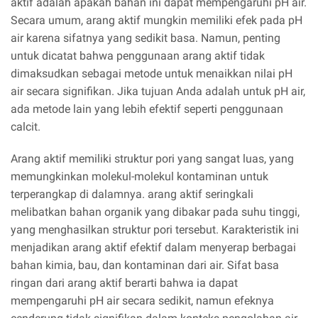
aktif adalah apakah bahan ini dapat mempengaruhi pH air.
Secara umum, arang aktif mungkin memiliki efek pada pH
air karena sifatnya yang sedikit basa. Namun, penting
untuk dicatat bahwa penggunaan arang aktif tidak
dimaksudkan sebagai metode untuk menaikkan nilai pH
air secara signifikan. Jika tujuan Anda adalah untuk pH air,
ada metode lain yang lebih efektif seperti penggunaan
calcit.
Arang aktif memiliki struktur pori yang sangat luas, yang
memungkinkan molekul-molekul kontaminan untuk
terperangkap di dalamnya. arang aktif seringkali
melibatkan bahan organik yang dibakar pada suhu tinggi,
yang menghasilkan struktur pori tersebut. Karakteristik ini
menjadikan arang aktif efektif dalam menyerap berbagai
bahan kimia, bau, dan kontaminan dari air. Sifat basa
ringan dari arang aktif berarti bahwa ia dapat
mempengaruhi pH air secara sedikit, namun efeknya