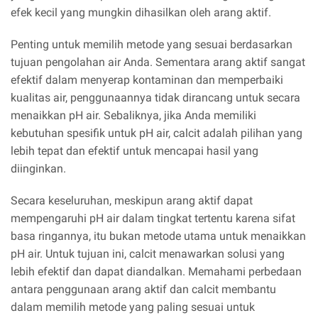
efek kecil yang mungkin dihasilkan oleh arang aktif.
Penting untuk memilih metode yang sesuai berdasarkan
tujuan pengolahan air Anda. Sementara arang aktif sangat
efektif dalam menyerap kontaminan dan memperbaiki
kualitas air, penggunaannya tidak dirancang untuk secara
menaikkan pH air. Sebaliknya, jika Anda memiliki
kebutuhan spesifik untuk pH air, calcit adalah pilihan yang
lebih tepat dan efektif untuk mencapai hasil yang
diinginkan.
Secara keseluruhan, meskipun arang aktif dapat
mempengaruhi pH air dalam tingkat tertentu karena sifat
basa ringannya, itu bukan metode utama untuk menaikkan
pH air. Untuk tujuan ini, calcit menawarkan solusi yang
lebih efektif dan dapat diandalkan. Memahami perbedaan
antara penggunaan arang aktif dan calcit membantu
dalam memilih metode yang paling sesuai untuk