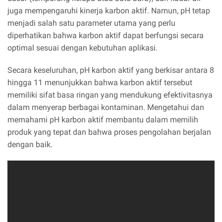
juga mempengaruhi kinerja karbon aktif. Namun, pH tetap
menjadi salah satu parameter utama yang perlu
diperhatikan bahwa karbon aktif dapat berfungsi secara
optimal sesuai dengan kebutuhan aplikasi.
Secara keseluruhan, pH karbon aktif yang berkisar antara 8
hingga 11 menunjukkan bahwa karbon aktif tersebut
memiliki sifat basa ringan yang mendukung efektivitasnya
dalam menyerap berbagai kontaminan. Mengetahui dan
memahami pH karbon aktif membantu dalam memilih
produk yang tepat dan bahwa proses pengolahan berjalan
dengan baik.