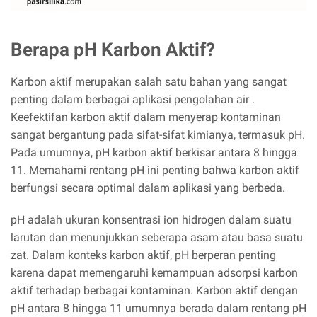
Berapa pH Karbon Aktif?
Karbon aktif merupakan salah satu bahan yang sangat
penting dalam berbagai aplikasi pengolahan air .
Keefektifan karbon aktif dalam menyerap kontaminan
sangat bergantung pada sifat-sifat kimianya, termasuk pH.
Pada umumnya, pH karbon aktif berkisar antara 8 hingga
11. Memahami rentang pH ini penting bahwa karbon aktif
berfungsi secara optimal dalam aplikasi yang berbeda.
pH adalah ukuran konsentrasi ion hidrogen dalam suatu
larutan dan menunjukkan seberapa asam atau basa suatu
zat. Dalam konteks karbon aktif, pH berperan penting
karena dapat memengaruhi kemampuan adsorpsi karbon
aktif terhadap berbagai kontaminan. Karbon aktif dengan
pH antara 8 hingga 11 umumnya berada dalam rentang pH