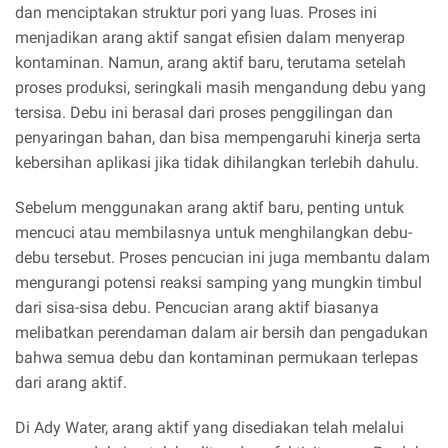
dan menciptakan struktur pori yang luas. Proses ini
menjadikan arang aktif sangat efisien dalam menyerap
kontaminan. Namun, arang aktif baru, terutama setelah
proses produksi, seringkali masih mengandung debu yang
tersisa. Debu ini berasal dari proses penggilingan dan
penyaringan bahan, dan bisa mempengaruhi kinerja serta
kebersihan aplikasi jika tidak dihilangkan terlebih dahulu.
Sebelum menggunakan arang aktif baru, penting untuk
mencuci atau membilasnya untuk menghilangkan debu-
debu tersebut. Proses pencucian ini juga membantu dalam
mengurangi potensi reaksi samping yang mungkin timbul
dari sisa-sisa debu. Pencucian arang aktif biasanya
melibatkan perendaman dalam air bersih dan pengadukan
bahwa semua debu dan kontaminan permukaan terlepas
dari arang aktif.
Di Ady Water, arang aktif yang disediakan telah melalui