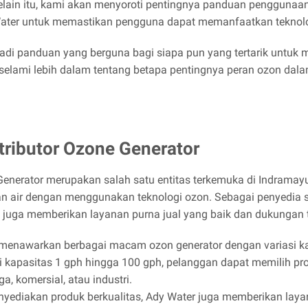
Selain itu, kami akan menyoroti pentingnya panduan pengguna
 Water untuk memastikan pengguna dapat memanfaatkan teknol
jadi panduan yang berguna bagi siapa pun yang tertarik untuk m
 selami lebih dalam tentang betapa pentingnya peran ozon dal
tributor Ozone Generator
 Generator merupakan salah satu entitas terkemuka di Indrama
an air dengan menggunakan teknologi ozon. Sebagai penyedia s
i juga memberikan layanan purna jual yang baik dan dukungan 
menawarkan berbagai macam ozon generator dengan variasi ka
 kapasitas 1 gph hingga 100 gph, pelanggan dapat memilih pro
a, komersial, atau industri.
yediakan produk berkualitas, Ady Water juga memberikan laya